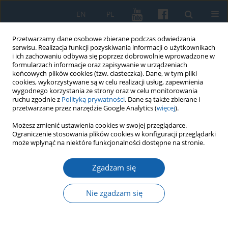
EN
PL
Przetwarzamy dane osobowe zbierane podczas odwiedzania
serwisu. Realizacja funkcji pozyskiwania informacji o użytkownikach
i ich zachowaniu odbywa się poprzez dobrowolnie wprowadzone w
formularzach informacje oraz zapisywanie w urządzeniach
końcowych plików cookies (tzw. ciasteczka). Dane, w tym pliki
cookies, wykorzystywane są w celu realizacji usług, zapewnienia
wygodnego korzystania ze strony oraz w celu monitorowania
ruchu zgodnie z
Polityką prywatności
. Dane są także zbierane i
przetwarzane przez narzędzie Google Analytics (
więcej
).
Słowo kluczowe
rok 1990
Możesz zmienić ustawienia cookies w swojej przeglądarce.
Ograniczenie stosowania plików cookies w konfiguracji przeglądarki
może wpłynąć na niektóre funkcjonalności dostępne na stronie.
Protokół z Walnego Zebrania OBN [27 04 1990]
Zgadzam się
Ryszard Tomkiewicz
KMW 2025;329(2):257-278
Nie zgadzam się
DOI
:
https://doi.org/10.51974/kmw-200846
Statystyki