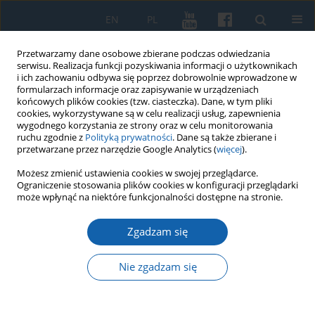
EN
PL
Przetwarzamy dane osobowe zbierane podczas odwiedzania
serwisu. Realizacja funkcji pozyskiwania informacji o użytkownikach
i ich zachowaniu odbywa się poprzez dobrowolnie wprowadzone w
formularzach informacje oraz zapisywanie w urządzeniach
końcowych plików cookies (tzw. ciasteczka). Dane, w tym pliki
cookies, wykorzystywane są w celu realizacji usług, zapewnienia
wygodnego korzystania ze strony oraz w celu monitorowania
ruchu zgodnie z
Polityką prywatności
. Dane są także zbierane i
przetwarzane przez narzędzie Google Analytics (
więcej
).
Słowo kluczowe
recenzja
Możesz zmienić ustawienia cookies w swojej przeglądarce.
Ograniczenie stosowania plików cookies w konfiguracji przeglądarki
może wpłynąć na niektóre funkcjonalności dostępne na stronie.
Kilka uwag na temat wyboru źródeł pt. W cieniu
bezprawia. Bezpieczeństwo i porządek publiczny
Zgadzam się
w Olsztynie i w powiecie olsztyńskim w latach
1945–1946. Wybór dokumentów, wybór i oprac.,
Nie zgadzam się
R. Syrwid, Olsztyn 2021, ss. 220.
Krzysztof Andrzej Kierski