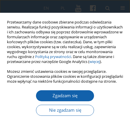
EN
PL
Przetwarzamy dane osobowe zbierane podczas odwiedzania
serwisu. Realizacja funkcji pozyskiwania informacji o użytkownikach
i ich zachowaniu odbywa się poprzez dobrowolnie wprowadzone w
formularzach informacje oraz zapisywanie w urządzeniach
końcowych plików cookies (tzw. ciasteczka). Dane, w tym pliki
cookies, wykorzystywane są w celu realizacji usług, zapewnienia
wygodnego korzystania ze strony oraz w celu monitorowania
ruchu zgodnie z
Polityką prywatności
. Dane są także zbierane i
przetwarzane przez narzędzie Google Analytics (
więcej
).
Słowo kluczowe
osadnicy
Możesz zmienić ustawienia cookies w swojej przeglądarce.
Ograniczenie stosowania plików cookies w konfiguracji przeglądarki
może wpłynąć na niektóre funkcjonalności dostępne na stronie.
Okoliczności likwidacji Ministerstwa Ziem
Zgadzam się
Odzyskanych
Grzegorz Strauchold
Nie zgadzam się
KMW 2015;287(1):111-120
DOI
:
https://doi.org/10.51974/kmw-142680
Statystyki