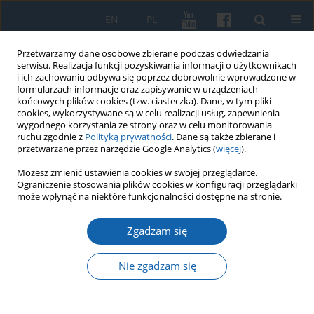
EN
PL
Przetwarzamy dane osobowe zbierane podczas odwiedzania
serwisu. Realizacja funkcji pozyskiwania informacji o użytkownikach
i ich zachowaniu odbywa się poprzez dobrowolnie wprowadzone w
formularzach informacje oraz zapisywanie w urządzeniach
końcowych plików cookies (tzw. ciasteczka). Dane, w tym pliki
cookies, wykorzystywane są w celu realizacji usług, zapewnienia
wygodnego korzystania ze strony oraz w celu monitorowania
ruchu zgodnie z
Polityką prywatności
. Dane są także zbierane i
przetwarzane przez narzędzie Google Analytics (
więcej
).
Słowo kluczowe
nobel
Możesz zmienić ustawienia cookies w swojej przeglądarce.
Ograniczenie stosowania plików cookies w konfiguracji przeglądarki
może wpłynąć na niektóre funkcjonalności dostępne na stronie.
Późnośredniowieczny skarb złotych monet ze
Zgadzam się
Smolnik k. Iławy
Łukasz Szczepański
Nie zgadzam się
KMW 2017;296(2):221-231
DOI
:
https://doi.org/10.51974/kmw-134951
Statystyki