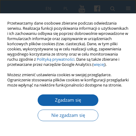
EN
PL
Przetwarzamy dane osobowe zbierane podczas odwiedzania
serwisu. Realizacja funkcji pozyskiwania informacji o użytkownikach
i ich zachowaniu odbywa się poprzez dobrowolnie wprowadzone w
formularzach informacje oraz zapisywanie w urządzeniach
końcowych plików cookies (tzw. ciasteczka). Dane, w tym pliki
cookies, wykorzystywane są w celu realizacji usług, zapewnienia
wygodnego korzystania ze strony oraz w celu monitorowania
ruchu zgodnie z
Polityką prywatności
. Dane są także zbierane i
przetwarzane przez narzędzie Google Analytics (
więcej
).
Słowo kluczowe
medycyny
Możesz zmienić ustawienia cookies w swojej przeglądarce.
Ograniczenie stosowania plików cookies w konfiguracji przeglądarki
może wpłynąć na niektóre funkcjonalności dostępne na stronie.
O pochodzeniu królewieckiego profesora
Zgadzam się
medycyny Andrzeja Jana Orloviusa (Orłowskiego)
Tadeusz Oracki
Nie zgadzam się
KMW 2017;297(3):499-503
DOI
:
https://doi.org/10.51974/kmw-134945
Statystyki