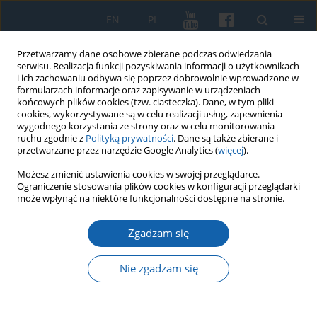
EN
PL
Przetwarzamy dane osobowe zbierane podczas odwiedzania
serwisu. Realizacja funkcji pozyskiwania informacji o użytkownikach
i ich zachowaniu odbywa się poprzez dobrowolnie wprowadzone w
formularzach informacje oraz zapisywanie w urządzeniach
końcowych plików cookies (tzw. ciasteczka). Dane, w tym pliki
cookies, wykorzystywane są w celu realizacji usług, zapewnienia
wygodnego korzystania ze strony oraz w celu monitorowania
ruchu zgodnie z
Polityką prywatności
. Dane są także zbierane i
przetwarzane przez narzędzie Google Analytics (
więcej
).
Słowo kluczowe
krucjaty
Możesz zmienić ustawienia cookies w swojej przeglądarce.
Ograniczenie stosowania plików cookies w konfiguracji przeglądarki
może wpłynąć na niektóre funkcjonalności dostępne na stronie.
Kościół wobec idei krucjatowych podczas
Zgadzam się
chrystianizacji Prusów
Kazimierz Grążawski
Nie zgadzam się
KMW 2016;293(3):417-429
DOI
:
https://doi.org/10.51974/kmw-135031
Statystyki