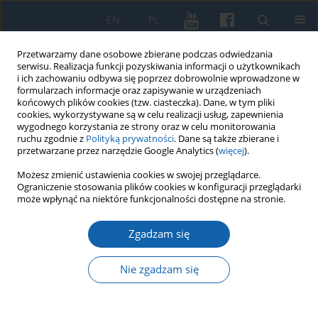
EN
PL
Przetwarzamy dane osobowe zbierane podczas odwiedzania
serwisu. Realizacja funkcji pozyskiwania informacji o użytkownikach
i ich zachowaniu odbywa się poprzez dobrowolnie wprowadzone w
formularzach informacje oraz zapisywanie w urządzeniach
końcowych plików cookies (tzw. ciasteczka). Dane, w tym pliki
cookies, wykorzystywane są w celu realizacji usług, zapewnienia
wygodnego korzystania ze strony oraz w celu monitorowania
ruchu zgodnie z
Polityką prywatności
. Dane są także zbierane i
przetwarzane przez narzędzie Google Analytics (
więcej
).
Słowo kluczowe
historia
Możesz zmienić ustawienia cookies w swojej przeglądarce.
Ograniczenie stosowania plików cookies w konfiguracji przeglądarki
może wpłynąć na niektóre funkcjonalności dostępne na stronie.
Wizerunek Niemiec w podręcznikach do
nauczania historii od II połowy XX wieku do
Zgadzam się
czasów współczesnych. Jego polityczne i
historiograficzne determinanty.
Nie zgadzam się
Anita Barbara Młynarczyk-Tomczyk
KMW 2023;322(3):434-450