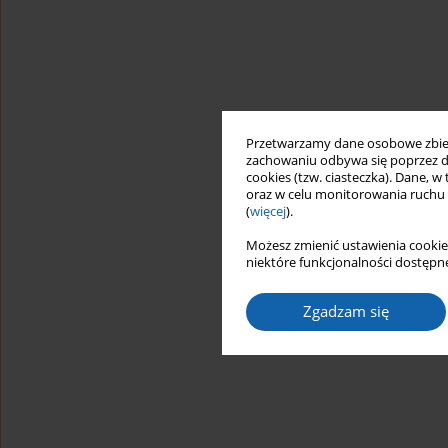
Przetwarzamy dane osobowe zbiera
zachowaniu odbywa się poprzez d
cookies (tzw. ciasteczka). Dane, w
oraz w celu monitorowania ruchu
(
więcej
).
Możesz zmienić ustawienia cookie
niektóre funkcjonalności dostępne
Zgadzam się