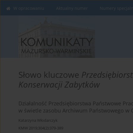
W opracowaniu
Aktualny numer
Numery specjal
Słowo kluczowe
Przedsiębior
Konserwacji Zabytków
Działalność Przedsiębiorstwa Państwowe Pra
w świetle zasobu Archiwum Państwowego w O
Katarzyna Włodarczyk
KMW 2019;304(2):379-389