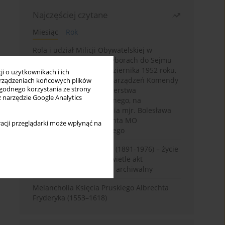
Najczęściej czytane
Miesiąc
Rok
Rola i udział Milicji Obywatelskiej w
kampanii wyborczej i wyborach do Sejmu
PRL I kadencji z 26 października 1952 roku,
i o użytkownikach i ich
w świetle wytycznych i zarządzeń Komendy
rządzeniach końcowych plików
wygodnego korzystania ze strony
Głównej MO oraz Ministerstwa
z narzędzie Google Analytics
Bezpieczeństwa Publicznego, na
przykładzie sprawozdania mjr. Bolesława
Wyszyńskiego komendanta MO
acji przeglądarki może wpłynąć na
województwa olsztyńskiego
Zygmunt Tadeusz Robel (1891-1976) – życie
i kariera zawodowa w świetle akt
osobowych. Rekonesans archiwalny
Melancholia Księcia Pruskiego Albrechta
Fryderyka (1553–1618)