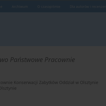
ne
Archiwum
O czasopiśmie
Dla autorów i recenze
stwo Państwowe Pracownie
cownie Konserwacji Zabytków Oddział w Olsztynie
lsztynie