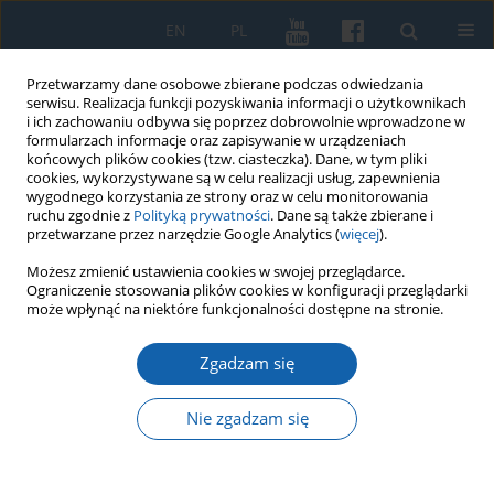
EN
PL
Przetwarzamy dane osobowe zbierane podczas odwiedzania
serwisu. Realizacja funkcji pozyskiwania informacji o użytkownikach
i ich zachowaniu odbywa się poprzez dobrowolnie wprowadzone w
formularzach informacje oraz zapisywanie w urządzeniach
końcowych plików cookies (tzw. ciasteczka). Dane, w tym pliki
cookies, wykorzystywane są w celu realizacji usług, zapewnienia
wygodnego korzystania ze strony oraz w celu monitorowania
ruchu zgodnie z
Polityką prywatności
. Dane są także zbierane i
przetwarzane przez narzędzie Google Analytics (
więcej
).
Słowo kluczowe
Kwidzyn
Możesz zmienić ustawienia cookies w swojej przeglądarce.
Ograniczenie stosowania plików cookies w konfiguracji przeglądarki
może wpłynąć na niektóre funkcjonalności dostępne na stronie.
Profesor Roch Mackowicz nie żyje
Zgadzam się
Jan Chłosta
KMW 2023;322(3):510-512
Nie zgadzam się
DOI
:
https://doi.org/10.51974/kmw-173985
Statystyki
Artykuł
(PDF)