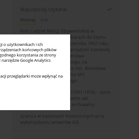
Najczęściej czytane
Miesiąc
Rok
Rola i udział Milicji Obywatelskiej w
kampanii wyborczej i wyborach do Sejmu
PRL I kadencji z 26 października 1952 roku,
i o użytkownikach i ich
w świetle wytycznych i zarządzeń Komendy
rządzeniach końcowych plików
wygodnego korzystania ze strony
Głównej MO oraz Ministerstwa
z narzędzie Google Analytics
Bezpieczeństwa Publicznego, na
przykładzie sprawozdania mjr. Bolesława
Wyszyńskiego komendanta MO
acji przeglądarki może wpłynąć na
województwa olsztyńskiego
Zygmunt Tadeusz Robel (1891-1976) – życie
i kariera zawodowa w świetle akt
osobowych. Rekonesans archiwalny
Granica w badaniach historycznych przy
wykorzystaniu serwerów GIS