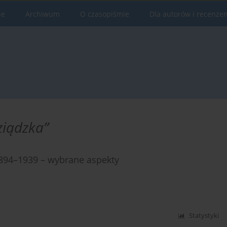
ne
Archiwum
O czasopiśmie
Dla autorów i recenze
ziądzka”
1894–1939 – wybrane aspekty
Statystyki