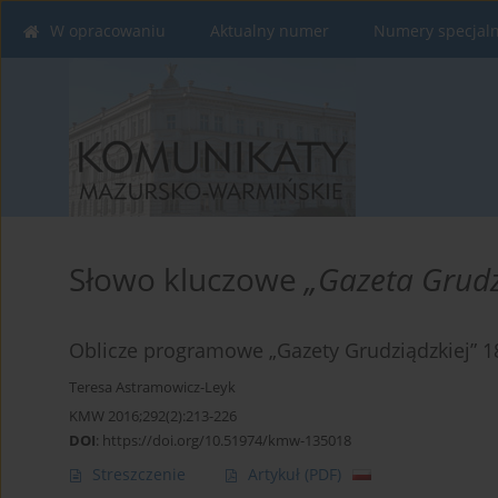
W opracowaniu
Aktualny numer
Numery specjal
Słowo kluczowe
„Gazeta Grud
Oblicze programowe „Gazety Grudziądzkiej” 
Teresa Astramowicz-Leyk
KMW 2016;292(2):213-226
DOI
:
https://doi.org/10.51974/kmw-135018
Streszczenie
Artykuł
(PDF)