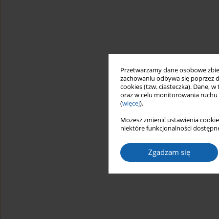
Przetwarzamy dane osobowe zbiera
zachowaniu odbywa się poprzez d
cookies (tzw. ciasteczka). Dane, w
oraz w celu monitorowania ruchu
(
więcej
).
Możesz zmienić ustawienia cookie
niektóre funkcjonalności dostępne
Zgadzam się