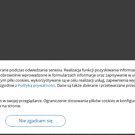
amość narodowa
biografistyka
ne podczas odwiedzania serwisu. Realizacja funkcji pozyskiwania informacj
obrowolnie wprowadzone w formularzach informacje oraz zapisywanie w u
 tym pliki cookies, wykorzystywane są w celu realizacji usług, zapewnienia 
 zgodnie z
Polityką prywatności
. Dane są także zbierane i przetwarzane prze
s w swojej przeglądarce. Ograniczenie stosowania plików cookies w konfigur
 na stronie.
chodzenia kaszubskiego, pełniący w Lecu (Giżycku) obowiązki
Nie zgadzam się
miast matka Wojciecha była rodowitą Niemką i naturalną koleją
a. Jednak Wojciech mówił dwoma językami: niemieckim i gwarą