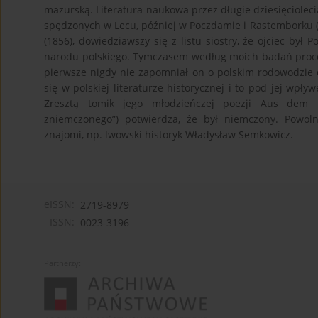
mazurską. Literatura naukowa przez długie dziesięciolec
spędzonych w Lecu, później w Poczdamie i Rastemborku (Kę
(1856), dowiedziawszy się z listu siostry, że ojciec był 
narodu polskiego. Tymczasem według moich badań proce
pierwsze nigdy nie zapomniał on o polskim rodowodzie
się w polskiej literaturze historycznej i to pod jej wpł
Zresztą tomik jego młodzieńczej poezji Aus dem 
zniemczonego”) potwierdza, że był niemczony. Powoln
znajomi, np. lwowski historyk Władysław Semkowicz.
eISSN:
2719-8979
ISSN:
0023-3196
Partnerzy: