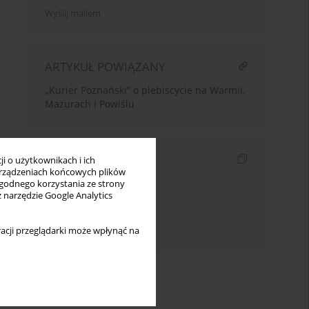
Wyślij mailem
ARTYKUŁ POWIĄZANY
„Kurier Poznański” o plebiscycie na Warmii,
Mazurach i Powiślu
Indeksy
i o użytkownikach i ich
rządzeniach końcowych plików
Indeks słów kluczowych
wygodnego korzystania ze strony
z narzędzie Google Analytics
Indeks dziedzin
Indeks autorów
acji przeglądarki może wpłynąć na