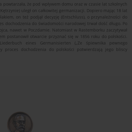
ia powtarzała, że pod wpływem domu oraz w czasie lat szkolnych
trzynie) uległ on całkowitej germanizacji. Dopiero mając 18 lat
Polakiem, on też podjął decyzję (Entschluss), o przynależności do
s dochodzenia do świadomości narodowej trwał dość długo. Po
 ojca, nawet w Poczdamie. Natomiast w Rastemborku zaczytywał
ywem postanowił otwarcie przyznać się w 1856 roku do polskości.
Liederbuch eines Germanisierten („Ze śpiewnika pewnego
y proces dochodzenia do polskości potwierdzają jego bliscy