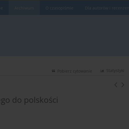
ne
Archiwum
O czasopiśmie
Dla autorów i recenze
Statystyki
Pobierz cytowanie
go do polskości