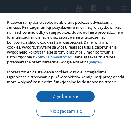
EN
PL
Przetwarzamy dane osobowe zbierane podczas odwiedzania
serwisu. Realizacja funkcji pozyskiwania informacji o użytkownikach
i ich zachowaniu odbywa się poprzez dobrowolnie wprowadzone w
formularzach informacje oraz zapisywanie w urządzeniach
końcowych plików cookies (tzw. ciasteczka). Dane, w tym pliki
cookies, wykorzystywane są w celu realizacji usług, zapewnienia
wygodnego korzystania ze strony oraz w celu monitorowania
ruchu zgodnie z
Polityką prywatności
. Dane są także zbierane i
przetwarzane przez narzędzie Google Analytics (
więcej
).
Słowo kluczowe
biografistyka
Możesz zmienić ustawienia cookies w swojej przeglądarce.
Ograniczenie stosowania plików cookies w konfiguracji przeglądarki
może wpłynąć na niektóre funkcjonalności dostępne na stronie.
Powrót Wojciecha Kętrzyńskiego do polskości
Zgadzam się
Janusz Jasiński
KMW 2018;302(4):677-702
Nie zgadzam się
DOI
:
https://doi.org/10.51974/kmw-134861
Statystyki