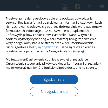
EN
PL
Przetwarzamy dane osobowe zbierane podczas odwiedzania
serwisu. Realizacja funkcji pozyskiwania informacji o użytkownikach
i ich zachowaniu odbywa się poprzez dobrowolnie wprowadzone w
formularzach informacje oraz zapisywanie w urządzeniach
końcowych plików cookies (tzw. ciasteczka). Dane, w tym pliki
cookies, wykorzystywane są w celu realizacji usług, zapewnienia
wygodnego korzystania ze strony oraz w celu monitorowania
ruchu zgodnie z
Polityką prywatności
. Dane są także zbierane i
przetwarzane przez narzędzie Google Analytics (
więcej
).
1/2021 vol. 311
Możesz zmienić ustawienia cookies w swojej przeglądarce.
Ograniczenie stosowania plików cookies w konfiguracji przeglądarki
może wpłynąć na niektóre funkcjonalności dostępne na stronie.
Zgadzam się
Reformacja w Prusach a polska
reformacja na Mazurach
Nie zgadzam się
1
Janusz Małłek