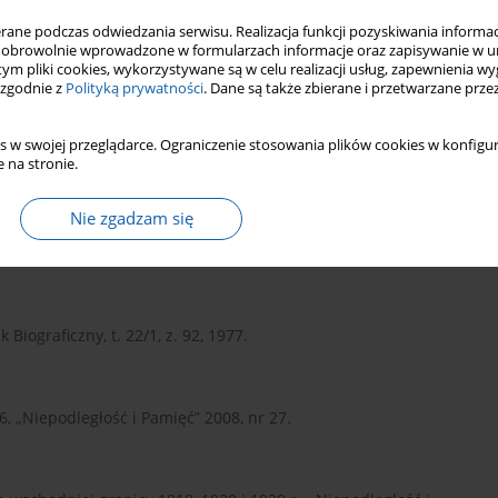
ne podczas odwiedzania serwisu. Realizacja funkcji pozyskiwania informacj
obrowolnie wprowadzone w formularzach informacje oraz zapisywanie w u
 tym pliki cookies, wykorzystywane są w celu realizacji usług, zapewnienia 
ózef Bilczewski, Kraków 2012.
 zgodnie z
Polityką prywatności
. Dane są także zbierane i przetwarzane prze
s w swojej przeglądarce. Ograniczenie stosowania plików cookies w konfigur
 na stronie.
u Piechoty „Odsieczy Lwowa”, Warszawa 1928,.
Nie zgadzam się
ch, Warszawa 2013.
Biograficzny, t. 22/1, z. 92, 1977.
, „Niepodległość i Pamięć” 2008, nr 27.