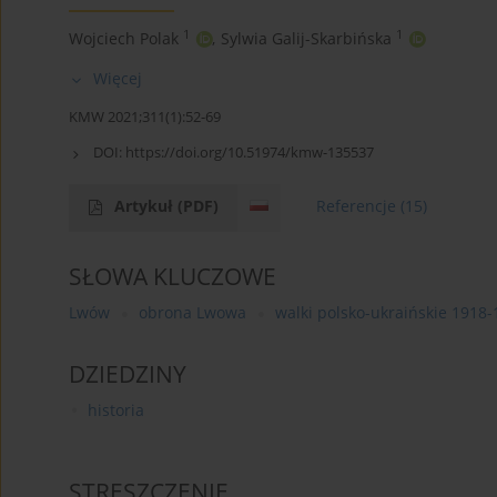
1
1
Wojciech Polak
,
Sylwia Galij-Skarbińska
Więcej
KMW 2021;311(1):52-69
DOI:
https://doi.org/10.51974/kmw-135537
Artykuł
(PDF)
Referencje
(15)
SŁOWA KLUCZOWE
Lwów
obrona Lwowa
walki polsko-ukraińskie 1918
DZIEDZINY
historia
STRESZCZENIE