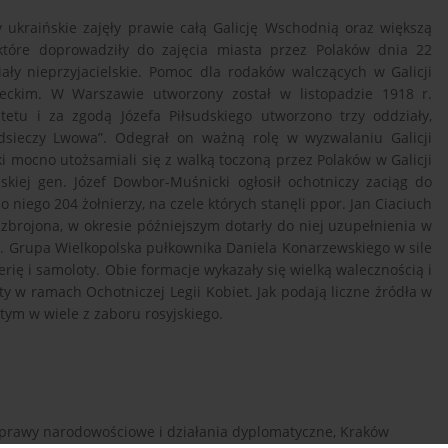
 ukraińskie zajęły prawie całą Galicję Wschodnią oraz większą
 które doprowadziły do zajęcia miasta przez Polaków dnia 22
ały nieprzyjacielskie. Pomoc dla rodaków walczących w Galicji
eckim. W Warszawie utworzony został w listopadzie 1918 r.
etu i za zgodą Józefa Piłsudskiego utworzono trzy oddziały,
dsieczy Lwowa”. Odegrał on ważną rolę w wyzwalaniu Galicji
 mocno utożsamiali się z walką toczoną przez Polaków w Galicji
kiej gen. Józef Dowbor-Muśnicki ogłosił ochotniczy zaciąg do
o niego 204 żołnierzy, na czele których stanęli ppor. Jan Ciaciuch
zbrojona, w okresie późniejszym dotarły do niej uzupełnienia w
zw. Grupa Wielkopolska pułkownika Daniela Konarzewskiego w sile
ylerię i samoloty. Obie formacje wykazały się wielką walecznością i
y w ramach Ochotniczej Legii Kobiet. Jak podają liczne źródła w
tym w wiele z zaboru rosyjskiego.
Sprawy narodowościowe i działania dyplomatyczne, Kraków