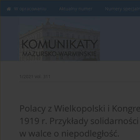
W opracowaniu
Aktualny numer
Numery specjal
1/2021 vol. 311
Polacy z Wielkopolski i Kong
1919 r. Przykłady solidarnoś
w walce o niepodległość.