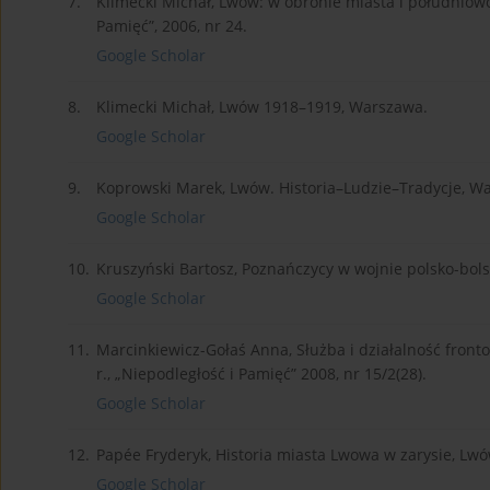
7.
Klimecki Michał, Lwów: w obronie miasta i południowo
Pamięć”, 2006, nr 24.
Google Scholar
8.
Klimecki Michał, Lwów 1918–1919, Warszawa.
Google Scholar
9.
Koprowski Marek, Lwów. Historia–Ludzie–Tradycje, W
Google Scholar
10.
Kruszyński Bartosz, Poznańczycy w wojnie polsko-bol
Google Scholar
11.
Marcinkiewicz-Gołaś Anna, Służba i działalność front
r., „Niepodległość i Pamięć” 2008, nr 15/2(28).
Google Scholar
12.
Papée Fryderyk, Historia miasta Lwowa w zarysie, L
Google Scholar