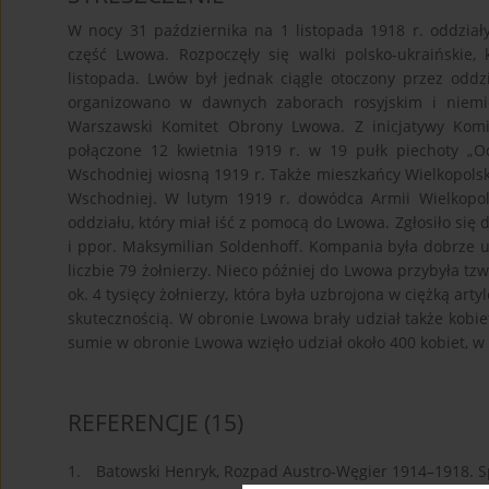
W nocy 31 października na 1 listopada 1918 r. oddziały
część Lwowa. Rozpoczęły się walki polsko-ukraińskie,
listopada. Lwów był jednak ciągle otoczony przez oddzi
organizowano w dawnych zaborach rosyjskim i niemi
Warszawski Komitet Obrony Lwowa. Z inicjatywy Komit
połączone 12 kwietnia 1919 r. w 19 pułk piechoty „O
Wschodniej wiosną 1919 r. Także mieszkańcy Wielkopolski
Wschodniej. W lutym 1919 r. dowódca Armii Wielkopols
oddziału, który miał iść z pomocą do Lwowa. Zgłosiło się d
i ppor. Maksymilian Soldenhoff. Kompania była dobrze u
liczbie 79 żołnierzy. Nieco później do Lwowa przybyła t
ok. 4 tysięcy żołnierzy, która była uzbrojona w ciężką art
skutecznością. W obronie Lwowa brały udział także kobiet
sumie w obronie Lwowa wzięło udział około 400 kobiet, w 
REFERENCJE
(15)
1.
Batowski Henryk, Rozpad Austro-Węgier 1914–1918. 