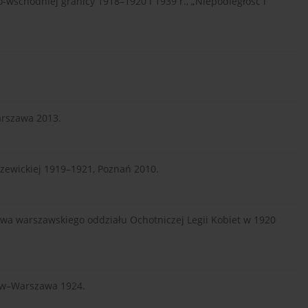
-wschodniej granicy 1918–1920 i 1939 r., „Niepodległość i
arszawa 2013.
szewickiej 1919–1921, Poznań 2010.
owa warszawskiego oddziału Ochotniczej Legii Kobiet w 1920
wów–Warszawa 1924.