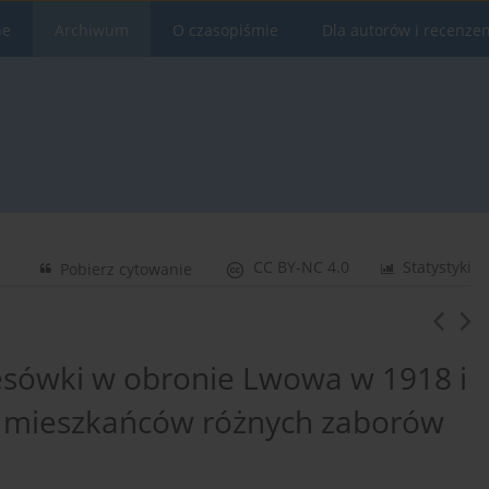
ne
Archiwum
O czasopiśmie
Dla autorów i recenze
CC BY-NC 4.0
Statystyki
Pobierz cytowanie
resówki w obronie Lwowa w 1918 i
ci mieszkańców różnych zaborów