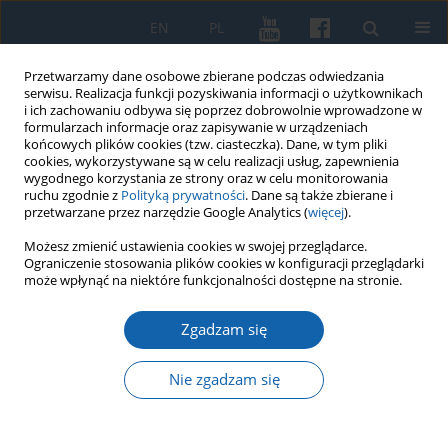
EN
PL
Przetwarzamy dane osobowe zbierane podczas odwiedzania
serwisu. Realizacja funkcji pozyskiwania informacji o użytkownikach
i ich zachowaniu odbywa się poprzez dobrowolnie wprowadzone w
formularzach informacje oraz zapisywanie w urządzeniach
końcowych plików cookies (tzw. ciasteczka). Dane, w tym pliki
cookies, wykorzystywane są w celu realizacji usług, zapewnienia
wygodnego korzystania ze strony oraz w celu monitorowania
ruchu zgodnie z
Polityką prywatności
. Dane są także zbierane i
przetwarzane przez narzędzie Google Analytics (
więcej
).
Archiwum
Możesz zmienić ustawienia cookies w swojej przeglądarce.
Ograniczenie stosowania plików cookies w konfiguracji przeglądarki
może wpłynąć na niektóre funkcjonalności dostępne na stronie.
4/2017 vol. 298
Zgadzam się
U źródeł terytorialnego ustroju krzyżackich Prus -
Nie zgadzam się
układ w sprawie podziału ziem pruskich
pomiędzy biskupem Prus Chrystianem a
Zakonem Krzyżackim z 1232 r.