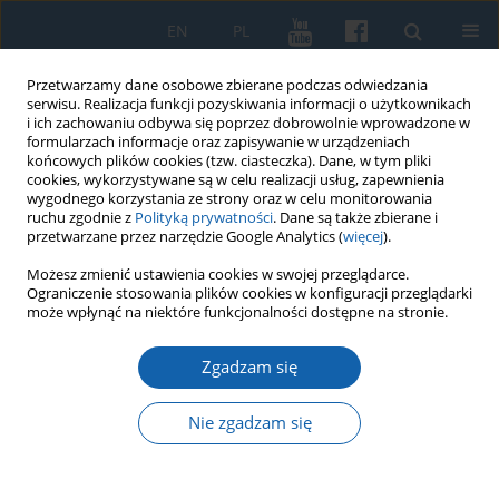
EN
PL
Przetwarzamy dane osobowe zbierane podczas odwiedzania
serwisu. Realizacja funkcji pozyskiwania informacji o użytkownikach
i ich zachowaniu odbywa się poprzez dobrowolnie wprowadzone w
formularzach informacje oraz zapisywanie w urządzeniach
końcowych plików cookies (tzw. ciasteczka). Dane, w tym pliki
cookies, wykorzystywane są w celu realizacji usług, zapewnienia
wygodnego korzystania ze strony oraz w celu monitorowania
ruchu zgodnie z
Polityką prywatności
. Dane są także zbierane i
przetwarzane przez narzędzie Google Analytics (
więcej
).
4/2017 vol. 298
Możesz zmienić ustawienia cookies w swojej przeglądarce.
Ograniczenie stosowania plików cookies w konfiguracji przeglądarki
może wpłynąć na niektóre funkcjonalności dostępne na stronie.
Zgadzam się
Druga konferencja naukowa
"Zjawiska magiczno-
Nie zgadzam się
demoniczne na terenie