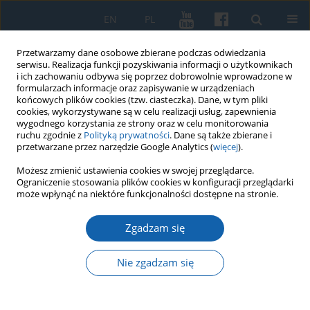
EN
PL
Przetwarzamy dane osobowe zbierane podczas odwiedzania
serwisu. Realizacja funkcji pozyskiwania informacji o użytkownikach
i ich zachowaniu odbywa się poprzez dobrowolnie wprowadzone w
formularzach informacje oraz zapisywanie w urządzeniach
końcowych plików cookies (tzw. ciasteczka). Dane, w tym pliki
cookies, wykorzystywane są w celu realizacji usług, zapewnienia
wygodnego korzystania ze strony oraz w celu monitorowania
ruchu zgodnie z
Polityką prywatności
. Dane są także zbierane i
przetwarzane przez narzędzie Google Analytics (
więcej
).
Autor
Zbigniew Kudrzycki
Możesz zmienić ustawienia cookies w swojej przeglądarce.
Ograniczenie stosowania plików cookies w konfiguracji przeglądarki
może wpłynąć na niektóre funkcjonalności dostępne na stronie.
Plebiscyt na Warmii, Mazurach i Powiślu na
forum Sejmu Ustawodawczego 1919–1920
Zgadzam się
Zbigniew Kudrzycki
Nie zgadzam się
KMW 2020;310(4):587-606
DOI
:
https://doi.org/10.51974/kmw-134997
Statystyki