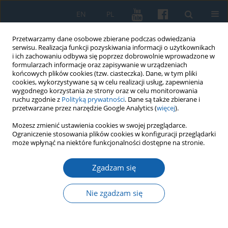
EN
PL
Przetwarzamy dane osobowe zbierane podczas odwiedzania
serwisu. Realizacja funkcji pozyskiwania informacji o użytkownikach
i ich zachowaniu odbywa się poprzez dobrowolnie wprowadzone w
formularzach informacje oraz zapisywanie w urządzeniach
końcowych plików cookies (tzw. ciasteczka). Dane, w tym pliki
cookies, wykorzystywane są w celu realizacji usług, zapewnienia
wygodnego korzystania ze strony oraz w celu monitorowania
ruchu zgodnie z
Polityką prywatności
. Dane są także zbierane i
przetwarzane przez narzędzie Google Analytics (
więcej
).
4/2020 vol. 310
Możesz zmienić ustawienia cookies w swojej przeglądarce.
Ograniczenie stosowania plików cookies w konfiguracji przeglądarki
może wpłynąć na niektóre funkcjonalności dostępne na stronie.
Zgadzam się
Plebiscyt na Warmii, Mazurach i
Powiślu na forum Sejmu
Nie zgadzam się
Ustawodawczego 1919–1920