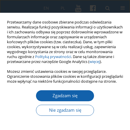
EN
PL
Przetwarzamy dane osobowe zbierane podczas odwiedzania
serwisu. Realizacja funkcji pozyskiwania informacji o użytkownikach
i ich zachowaniu odbywa się poprzez dobrowolnie wprowadzone w
formularzach informacje oraz zapisywanie w urządzeniach
końcowych plików cookies (tzw. ciasteczka). Dane, w tym pliki
cookies, wykorzystywane są w celu realizacji usług, zapewnienia
wygodnego korzystania ze strony oraz w celu monitorowania
ruchu zgodnie z
Polityką prywatności
. Dane są także zbierane i
przetwarzane przez narzędzie Google Analytics (
więcej
).
Autor
Robert Klimek
Możesz zmienić ustawienia cookies w swojej przeglądarce.
Ograniczenie stosowania plików cookies w konfiguracji przeglądarki
może wpłynąć na niektóre funkcjonalności dostępne na stronie.
Brody na Warmii w średniowiecznych
dokumentach i na nowożytnych
Zgadzam się
mapach rękopiśmiennych
Nie zgadzam się
Robert Klimek
KMW 2022;316(1):125-145
DOI
:
https://doi.org/10.51974/kmw-149251