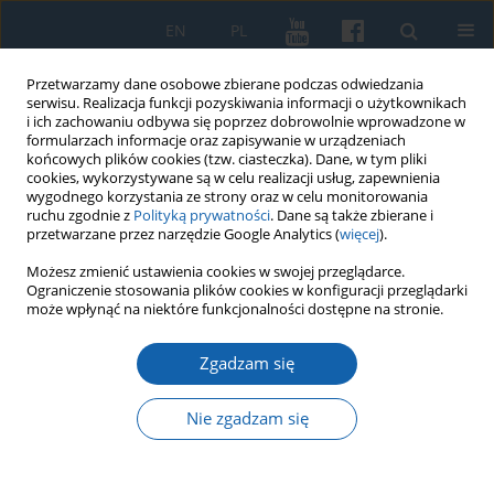
EN
PL
Przetwarzamy dane osobowe zbierane podczas odwiedzania
serwisu. Realizacja funkcji pozyskiwania informacji o użytkownikach
i ich zachowaniu odbywa się poprzez dobrowolnie wprowadzone w
formularzach informacje oraz zapisywanie w urządzeniach
końcowych plików cookies (tzw. ciasteczka). Dane, w tym pliki
cookies, wykorzystywane są w celu realizacji usług, zapewnienia
wygodnego korzystania ze strony oraz w celu monitorowania
ruchu zgodnie z
Polityką prywatności
. Dane są także zbierane i
przetwarzane przez narzędzie Google Analytics (
więcej
).
Autor
Bartosz Januszewski
Możesz zmienić ustawienia cookies w swojej przeglądarce.
Ograniczenie stosowania plików cookies w konfiguracji przeglądarki
może wpłynąć na niektóre funkcjonalności dostępne na stronie.
Selbstschutz Soldau – działdowskie komando
śmierci (wrzesień 1939 – lipiec 1940)
Zgadzam się
Bartosz Januszewski
Nie zgadzam się
KMW 2025;331(4):563-603
DOI
:
https://doi.org/10.51974/kmw-210199
Statystyki