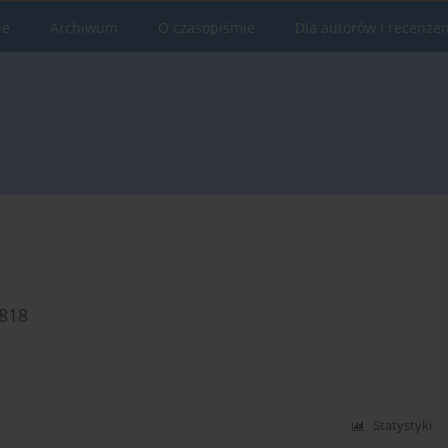
ne
Archiwum
O czasopiśmie
Dla autorów i recenze
1818
Statystyki