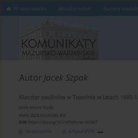
W opracowaniu
Aktualny numer
Numery specjal
Autor
Jacek Szpak
Klasztor paulinów w Topolnie w latach 1685-
Jacek Antoni Szpak
KMW 2023;321(2):280-302
DOI
:
https://doi.org/10.51974/kmw-165887
Streszczenie
Artykuł
(PDF)