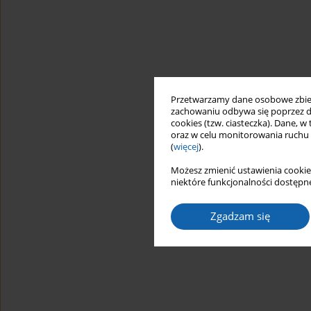
Przetwarzamy dane osobowe zbiera
zachowaniu odbywa się poprzez d
cookies (tzw. ciasteczka). Dane, w
oraz w celu monitorowania ruchu
(
więcej
).
Możesz zmienić ustawienia cookie
niektóre funkcjonalności dostępne
Zgadzam się