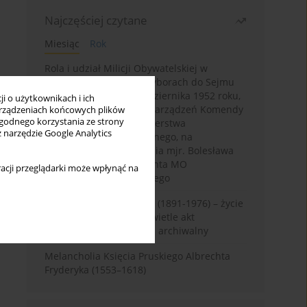
Najczęściej czytane
Miesiąc
Rok
Rola i udział Milicji Obywatelskiej w
kampanii wyborczej i wyborach do Sejmu
PRL I kadencji z 26 października 1952 roku,
i o użytkownikach i ich
w świetle wytycznych i zarządzeń Komendy
rządzeniach końcowych plików
wygodnego korzystania ze strony
Głównej MO oraz Ministerstwa
z narzędzie Google Analytics
Bezpieczeństwa Publicznego, na
przykładzie sprawozdania mjr. Bolesława
Wyszyńskiego komendanta MO
acji przeglądarki może wpłynąć na
województwa olsztyńskiego
Zygmunt Tadeusz Robel (1891-1976) – życie
i kariera zawodowa w świetle akt
osobowych. Rekonesans archiwalny
Melancholia Księcia Pruskiego Albrechta
Fryderyka (1553–1618)