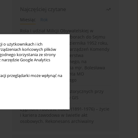
Najczęściej czytane
Miesiąc
Rok
Rola i udział Milicji Obywatelskiej w
kampanii wyborczej i wyborach do Sejmu
PRL I kadencji z 26 października 1952 roku,
i o użytkownikach i ich
w świetle wytycznych i zarządzeń Komendy
rządzeniach końcowych plików
wygodnego korzystania ze strony
Głównej MO oraz Ministerstwa
z narzędzie Google Analytics
Bezpieczeństwa Publicznego, na
przykładzie sprawozdania mjr. Bolesława
Wyszyńskiego komendanta MO
acji przeglądarki może wpłynąć na
województwa olsztyńskiego
Granica w badaniach historycznych przy
wykorzystaniu serwerów GIS
Zygmunt Tadeusz Robel (1891-1976) – życie
i kariera zawodowa w świetle akt
osobowych. Rekonesans archiwalny