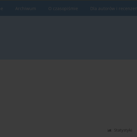
ne
Archiwum
O czasopiśmie
Dla autorów i recenze
Statystyki