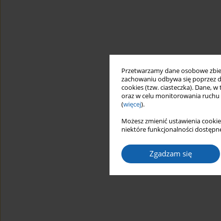
Przetwarzamy dane osobowe zbiera
zachowaniu odbywa się poprzez d
cookies (tzw. ciasteczka). Dane, w
oraz w celu monitorowania ruchu
(
więcej
).
Możesz zmienić ustawienia cookie
niektóre funkcjonalności dostępne
Zgadzam się