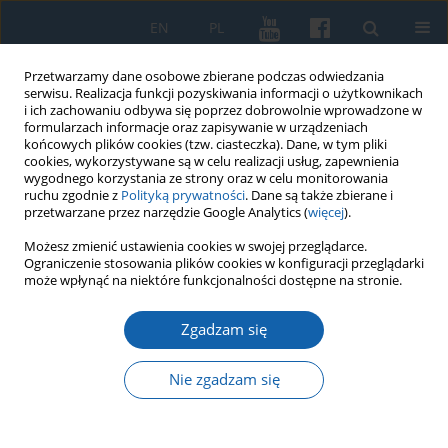
EN
PL
Przetwarzamy dane osobowe zbierane podczas odwiedzania
serwisu. Realizacja funkcji pozyskiwania informacji o użytkownikach
i ich zachowaniu odbywa się poprzez dobrowolnie wprowadzone w
formularzach informacje oraz zapisywanie w urządzeniach
końcowych plików cookies (tzw. ciasteczka). Dane, w tym pliki
cookies, wykorzystywane są w celu realizacji usług, zapewnienia
wygodnego korzystania ze strony oraz w celu monitorowania
ruchu zgodnie z
Polityką prywatności
. Dane są także zbierane i
przetwarzane przez narzędzie Google Analytics (
więcej
).
Autor
Rafał Solecki
Możesz zmienić ustawienia cookies w swojej przeglądarce.
Ograniczenie stosowania plików cookies w konfiguracji przeglądarki
może wpłynąć na niektóre funkcjonalności dostępne na stronie.
Fragmenty naczyń ceramicznych z odciskami
Zgadzam się
prawdopodobnie brakteata krzyżackiego z
grodziska w Grabinie, pow. ostródzki
Nie zgadzam się
Rafał Solecki
KMW 2018;301(3):546-556
DOI
:
https://doi.org/10.51974/kmw-134882