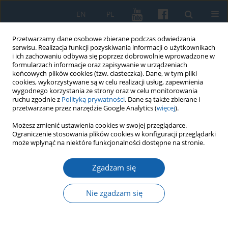
EN
PL
Przetwarzamy dane osobowe zbierane podczas odwiedzania
serwisu. Realizacja funkcji pozyskiwania informacji o użytkownikach
i ich zachowaniu odbywa się poprzez dobrowolnie wprowadzone w
formularzach informacje oraz zapisywanie w urządzeniach
końcowych plików cookies (tzw. ciasteczka). Dane, w tym pliki
cookies, wykorzystywane są w celu realizacji usług, zapewnienia
wygodnego korzystania ze strony oraz w celu monitorowania
ruchu zgodnie z
Polityką prywatności
. Dane są także zbierane i
przetwarzane przez narzędzie Google Analytics (
więcej
).
Autor
Bartosz Skop
Możesz zmienić ustawienia cookies w swojej przeglądarce.
Ograniczenie stosowania plików cookies w konfiguracji przeglądarki
może wpłynąć na niektóre funkcjonalności dostępne na stronie.
Organy kościoła św. Mikołaja w Elblągu od
Zgadzam się
schyłku XVIII do 1945 roku
Bartosz Skop
Nie zgadzam się
KMW 2020;307(1):4-40
DOI
:
https://doi.org/10.51974/kmw-134781
Statystyki