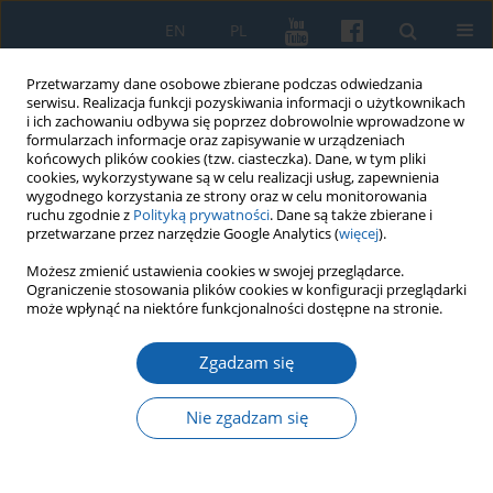
EN
PL
Przetwarzamy dane osobowe zbierane podczas odwiedzania
serwisu. Realizacja funkcji pozyskiwania informacji o użytkownikach
i ich zachowaniu odbywa się poprzez dobrowolnie wprowadzone w
formularzach informacje oraz zapisywanie w urządzeniach
końcowych plików cookies (tzw. ciasteczka). Dane, w tym pliki
cookies, wykorzystywane są w celu realizacji usług, zapewnienia
wygodnego korzystania ze strony oraz w celu monitorowania
ruchu zgodnie z
Polityką prywatności
. Dane są także zbierane i
przetwarzane przez narzędzie Google Analytics (
więcej
).
Autor
Sergey Denisov
Możesz zmienić ustawienia cookies w swojej przeglądarce.
Ograniczenie stosowania plików cookies w konfiguracji przeglądarki
może wpłynąć na niektóre funkcjonalności dostępne na stronie.
Pruscy właściciele ziemscy z Warmii w państwie
Zgadzam się
zakonu krzyżackiego w drugiej połowie XIII w. i
pierwszej połowie XIV w.
Nie zgadzam się
Sergey Denisov
KMW 2020;310(4):475-496
DOI
:
https://doi.org/10.51974/kmw-134992