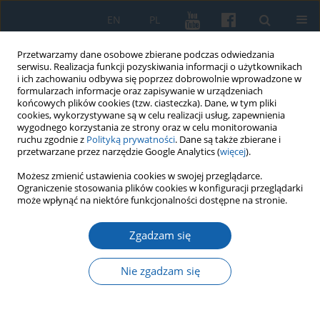
EN
PL
Przetwarzamy dane osobowe zbierane podczas odwiedzania
serwisu. Realizacja funkcji pozyskiwania informacji o użytkownikach
i ich zachowaniu odbywa się poprzez dobrowolnie wprowadzone w
formularzach informacje oraz zapisywanie w urządzeniach
końcowych plików cookies (tzw. ciasteczka). Dane, w tym pliki
cookies, wykorzystywane są w celu realizacji usług, zapewnienia
wygodnego korzystania ze strony oraz w celu monitorowania
ruchu zgodnie z
Polityką prywatności
. Dane są także zbierane i
przetwarzane przez narzędzie Google Analytics (
więcej
).
Autor
Sławomir Jóźwiak
Możesz zmienić ustawienia cookies w swojej przeglądarce.
Ograniczenie stosowania plików cookies w konfiguracji przeglądarki
może wpłynąć na niektóre funkcjonalności dostępne na stronie.
Marian Arszyński, Organizacja i technika
Zgadzam się
średniowiecznego budownictwa ceglanego w
Prusach w kontekście europejskim, Wydawnictwo
Nie zgadzam się
Muzeum Zamkowego w Malborku, Malbork 2016,
ss. 405.
Sławomir Jóźwiak
,
Janusz Trupinda