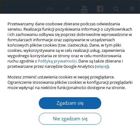
EN
PL
Przetwarzamy dane osobowe zbierane podczas odwiedzania
serwisu. Realizacja funkcji pozyskiwania informacji o użytkownikach
i ich zachowaniu odbywa się poprzez dobrowolnie wprowadzone w
formularzach informacje oraz zapisywanie w urządzeniach
końcowych plików cookies (tzw. ciasteczka). Dane, w tym pliki
cookies, wykorzystywane są w celu realizacji usług, zapewnienia
wygodnego korzystania ze strony oraz w celu monitorowania
ruchu zgodnie z
Polityką prywatności
. Dane są także zbierane i
przetwarzane przez narzędzie Google Analytics (
więcej
).
Autor
Sławomir Augusiewicz
Możesz zmienić ustawienia cookies w swojej przeglądarce.
Ograniczenie stosowania plików cookies w konfiguracji przeglądarki
może wpłynąć na niektóre funkcjonalności dostępne na stronie.
Rejestr szkód na terenie starostwa ryńskiego po
najeździe tatarskim w październiku 1656
Zgadzam się
Sławomir Augusiewicz
Nie zgadzam się
KMW 2024;327(4):655-668
DOI
:
https://doi.org/10.51974/kmw-191801
Statystyki