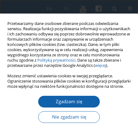
EN
PL
Przetwarzamy dane osobowe zbierane podczas odwiedzania
serwisu. Realizacja funkcji pozyskiwania informacji o użytkownikach
i ich zachowaniu odbywa się poprzez dobrowolnie wprowadzone w
formularzach informacje oraz zapisywanie w urządzeniach
końcowych plików cookies (tzw. ciasteczka). Dane, w tym pliki
cookies, wykorzystywane są w celu realizacji usług, zapewnienia
wygodnego korzystania ze strony oraz w celu monitorowania
ruchu zgodnie z
Polityką prywatności
. Dane są także zbierane i
przetwarzane przez narzędzie Google Analytics (
więcej
).
Autor
Romualda Piotrkiewicz
Możesz zmienić ustawienia cookies w swojej przeglądarce.
Ograniczenie stosowania plików cookies w konfiguracji przeglądarki
może wpłynąć na niektóre funkcjonalności dostępne na stronie.
Granica w badaniach historycznych przy
wykorzystaniu serwerów GIS
Zgadzam się
Romualda Piotrkiewicz
Nie zgadzam się
KMW 2020;310(4):607-617
DOI
:
https://doi.org/10.51974/kmw-134999
Statystyki