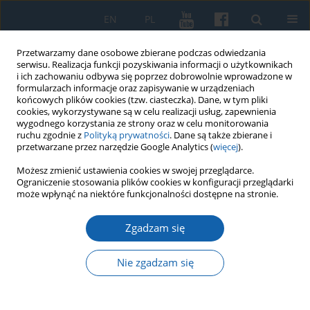
EN
PL
Przetwarzamy dane osobowe zbierane podczas odwiedzania
serwisu. Realizacja funkcji pozyskiwania informacji o użytkownikach
i ich zachowaniu odbywa się poprzez dobrowolnie wprowadzone w
formularzach informacje oraz zapisywanie w urządzeniach
końcowych plików cookies (tzw. ciasteczka). Dane, w tym pliki
cookies, wykorzystywane są w celu realizacji usług, zapewnienia
wygodnego korzystania ze strony oraz w celu monitorowania
ruchu zgodnie z
Polityką prywatności
. Dane są także zbierane i
przetwarzane przez narzędzie Google Analytics (
więcej
).
Autor
Radosław Wiśniewski
Możesz zmienić ustawienia cookies w swojej przeglądarce.
Ograniczenie stosowania plików cookies w konfiguracji przeglądarki
może wpłynąć na niektóre funkcjonalności dostępne na stronie.
ks. Marian Ofiara, Martyrologium duchowieństwa
polskiego i osób zakonnych w niemieckim obozie
Zgadzam się
zagłady Soldau, Płock 2024, s. 232.
Nie zgadzam się
Radosław Wiśniewski
KMW 2024;325(2):325-328
DOI
:
https://doi.org/10.51974/kmw-192030