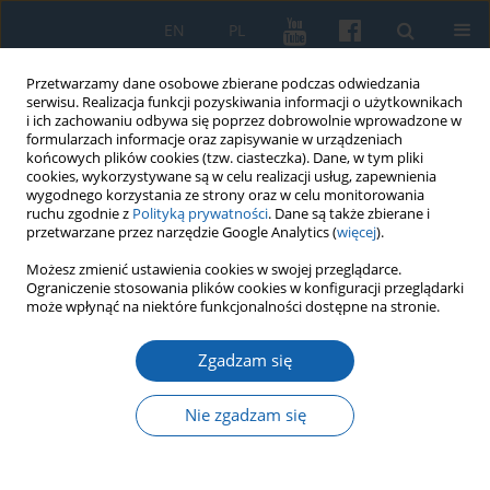
EN
PL
Przetwarzamy dane osobowe zbierane podczas odwiedzania
serwisu. Realizacja funkcji pozyskiwania informacji o użytkownikach
i ich zachowaniu odbywa się poprzez dobrowolnie wprowadzone w
formularzach informacje oraz zapisywanie w urządzeniach
końcowych plików cookies (tzw. ciasteczka). Dane, w tym pliki
cookies, wykorzystywane są w celu realizacji usług, zapewnienia
wygodnego korzystania ze strony oraz w celu monitorowania
ruchu zgodnie z
Polityką prywatności
. Dane są także zbierane i
przetwarzane przez narzędzie Google Analytics (
więcej
).
Autor
Marek Radoch
Możesz zmienić ustawienia cookies w swojej przeglądarce.
Ograniczenie stosowania plików cookies w konfiguracji przeglądarki
może wpłynąć na niektóre funkcjonalności dostępne na stronie.
Śródlądowe jednostki pływające w dawnych
Zgadzam się
księgach inwentarzowych zakonu krzyżackiego
Marek Radoch
Nie zgadzam się
KMW 2021;313(3):365-403
DOI
:
https://doi.org/10.51974/kmw-142286
Statystyki