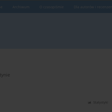
ne
Archiwum
O czasopiśmie
Dla autorów i recenze
tynie
Statystyki