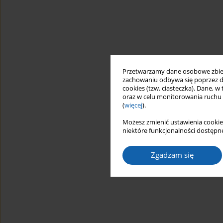
Przetwarzamy dane osobowe zbiera
zachowaniu odbywa się poprzez d
cookies (tzw. ciasteczka). Dane, w
oraz w celu monitorowania ruchu
(
więcej
).
Możesz zmienić ustawienia cookie
niektóre funkcjonalności dostępne
Zgadzam się