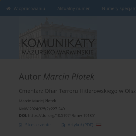
W opracowaniu
Aktualny numer
Numery specjal
Autor
Marcin Płotek
Cmentarz Ofiar Terroru Hitlerowskiego w Olsz
Marcin Maciej Płotek
KMW 2024;325(2):227-240
DOI
:
https://doi.org/10.51974/kmw-191851
Streszczenie
Artykuł
(PDF)