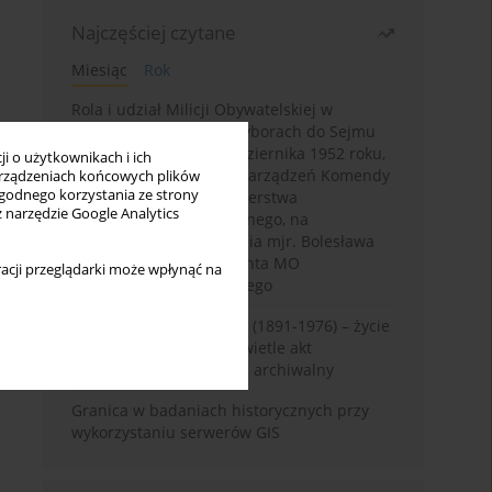
Najczęściej czytane
Miesiąc
Rok
Rola i udział Milicji Obywatelskiej w
kampanii wyborczej i wyborach do Sejmu
PRL I kadencji z 26 października 1952 roku,
i o użytkownikach i ich
w świetle wytycznych i zarządzeń Komendy
rządzeniach końcowych plików
wygodnego korzystania ze strony
Głównej MO oraz Ministerstwa
z narzędzie Google Analytics
Bezpieczeństwa Publicznego, na
przykładzie sprawozdania mjr. Bolesława
Wyszyńskiego komendanta MO
acji przeglądarki może wpłynąć na
województwa olsztyńskiego
Zygmunt Tadeusz Robel (1891-1976) – życie
i kariera zawodowa w świetle akt
osobowych. Rekonesans archiwalny
Granica w badaniach historycznych przy
wykorzystaniu serwerów GIS