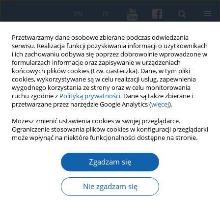
EN
PL
Przetwarzamy dane osobowe zbierane podczas odwiedzania
serwisu. Realizacja funkcji pozyskiwania informacji o użytkownikach
i ich zachowaniu odbywa się poprzez dobrowolnie wprowadzone w
formularzach informacje oraz zapisywanie w urządzeniach
końcowych plików cookies (tzw. ciasteczka). Dane, w tym pliki
cookies, wykorzystywane są w celu realizacji usług, zapewnienia
wygodnego korzystania ze strony oraz w celu monitorowania
ruchu zgodnie z
Polityką prywatności
. Dane są także zbierane i
przetwarzane przez narzędzie Google Analytics (
więcej
).
Autor
Dawid Osiński
Możesz zmienić ustawienia cookies w swojej przeglądarce.
Ograniczenie stosowania plików cookies w konfiguracji przeglądarki
może wpłynąć na niektóre funkcjonalności dostępne na stronie.
Krasicki pozytywistów i modernistów
Zgadzam się
Dawid Maria Osiński
KMW 2018;299(1):165-200
Nie zgadzam się
DOI
:
https://doi.org/10.51974/kmw-134918
Statystyki