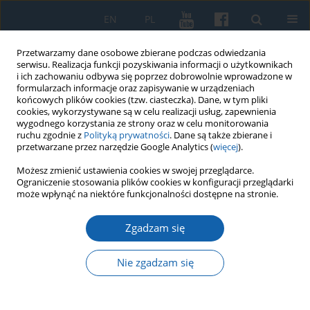
EN
PL
Przetwarzamy dane osobowe zbierane podczas odwiedzania
serwisu. Realizacja funkcji pozyskiwania informacji o użytkownikach
i ich zachowaniu odbywa się poprzez dobrowolnie wprowadzone w
formularzach informacje oraz zapisywanie w urządzeniach
końcowych plików cookies (tzw. ciasteczka). Dane, w tym pliki
cookies, wykorzystywane są w celu realizacji usług, zapewnienia
wygodnego korzystania ze strony oraz w celu monitorowania
ruchu zgodnie z
Polityką prywatności
. Dane są także zbierane i
przetwarzane przez narzędzie Google Analytics (
więcej
).
Autor
Marcel Knyżewski
Możesz zmienić ustawienia cookies w swojej przeglądarce.
Ograniczenie stosowania plików cookies w konfiguracji przeglądarki
może wpłynąć na niektóre funkcjonalności dostępne na stronie.
Zamek w Działdowie na tle architektury obronnej
Zgadzam się
Zakonu
Marcel Knyżewski
Nie zgadzam się
KMW 2015;288(2):255-267
DOI
:
https://doi.org/10.51974/kmw-142703
Statystyki