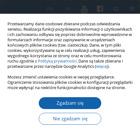
EN
PL
Przetwarzamy dane osobowe zbierane podczas odwiedzania
serwisu. Realizacja funkcji pozyskiwania informacji o użytkownikach
i ich zachowaniu odbywa się poprzez dobrowolnie wprowadzone w
formularzach informacje oraz zapisywanie w urządzeniach
końcowych plików cookies (tzw. ciasteczka). Dane, w tym pliki
cookies, wykorzystywane są w celu realizacji usług, zapewnienia
wygodnego korzystania ze strony oraz w celu monitorowania
ruchu zgodnie z
Polityką prywatności
. Dane są także zbierane i
przetwarzane przez narzędzie Google Analytics (
więcej
).
Autor
Sławomir Maksymowicz
Możesz zmienić ustawienia cookies w swojej przeglądarce.
Ograniczenie stosowania plików cookies w konfiguracji przeglądarki
może wpłynąć na niektóre funkcjonalności dostępne na stronie.
Źródła do dziejów I wojny światowej w zasobie
Zgadzam się
Archiwum Państwowego w Olsztynie
Sławomir Jan Maksymowicz
Nie zgadzam się
KMW 2017;297(3):445-455
DOI
:
https://doi.org/10.51974/kmw-134943
Statystyki