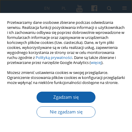
EN
PL
Przetwarzamy dane osobowe zbierane podczas odwiedzania
serwisu. Realizacja funkcji pozyskiwania informacji o użytkownikach
i ich zachowaniu odbywa się poprzez dobrowolnie wprowadzone w
formularzach informacje oraz zapisywanie w urządzeniach
końcowych plików cookies (tzw. ciasteczka). Dane, w tym pliki
cookies, wykorzystywane są w celu realizacji usług, zapewnienia
wygodnego korzystania ze strony oraz w celu monitorowania
ruchu zgodnie z
Polityką prywatności
. Dane są także zbierane i
przetwarzane przez narzędzie Google Analytics (
więcej
).
Autor
Marcel Knyżewski
Możesz zmienić ustawienia cookies w swojej przeglądarce.
Ograniczenie stosowania plików cookies w konfiguracji przeglądarki
może wpłynąć na niektóre funkcjonalności dostępne na stronie.
Zamek w Działdowie na tle architektury obronnej
Zgadzam się
Zakonu
Marcel Knyżewski
Nie zgadzam się
KMW 2015;288(2):255-267
DOI
:
https://doi.org/10.51974/kmw-142703
Statystyki