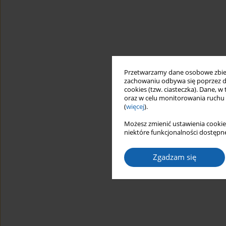
Przetwarzamy dane osobowe zbiera
zachowaniu odbywa się poprzez d
cookies (tzw. ciasteczka). Dane, w
oraz w celu monitorowania ruchu
(
więcej
).
Możesz zmienić ustawienia cookie
niektóre funkcjonalności dostępne
Zgadzam się