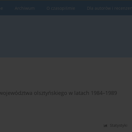
ne
Archiwum
O czasopiśmie
Dla autorów i recenze
e województwa olsztyńskiego w latach 1984–1989
Statystyki