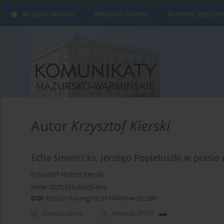
W opracowaniu
Aktualny numer
Numery specjal
Autor
Krzysztof Kierski
Echa śmierci ks. Jerzego Popiełuszki w prasi
Krzysztof Andrzej Kierski
KMW 2025;331(4):605-616
DOI
:
https://doi.org/10.51974/kmw-212381
Streszczenie
Artykuł
(PDF)