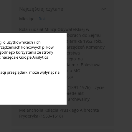
Najczęściej czytane
Miesiąc
Rok
Rola i udział Milicji Obywatelskiej w
kampanii wyborczej i wyborach do Sejmu
PRL I kadencji z 26 października 1952 roku,
i o użytkownikach i ich
w świetle wytycznych i zarządzeń Komendy
rządzeniach końcowych plików
wygodnego korzystania ze strony
Głównej MO oraz Ministerstwa
z narzędzie Google Analytics
Bezpieczeństwa Publicznego, na
przykładzie sprawozdania mjr. Bolesława
Wyszyńskiego komendanta MO
acji przeglądarki może wpłynąć na
województwa olsztyńskiego
Zygmunt Tadeusz Robel (1891-1976) – życie
i kariera zawodowa w świetle akt
osobowych. Rekonesans archiwalny
Melancholia Księcia Pruskiego Albrechta
Fryderyka (1553–1618)