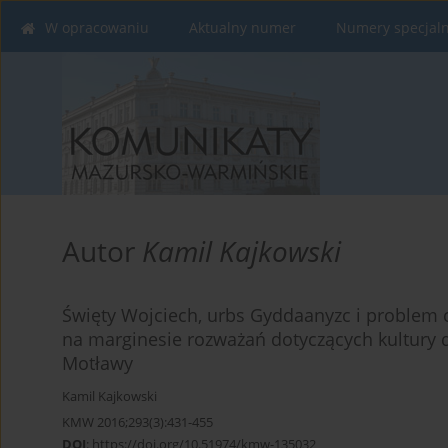
W opracowaniu
Aktualny numer
Numery specjal
Autor
Kamil Kajkowski
Święty Wojciech, urbs Gyddaanyzc i problem 
na marginesie rozważań dotyczących kultury
Motławy
Kamil Kajkowski
KMW 2016;293(3):431-455
DOI
:
https://doi.org/10.51974/kmw-135032