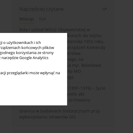
Najczęściej czytane
Miesiąc
Rok
Rola i udział Milicji Obywatelskiej w
kampanii wyborczej i wyborach do Sejmu
PRL I kadencji z 26 października 1952 roku,
i o użytkownikach i ich
w świetle wytycznych i zarządzeń Komendy
rządzeniach końcowych plików
wygodnego korzystania ze strony
Głównej MO oraz Ministerstwa
z narzędzie Google Analytics
Bezpieczeństwa Publicznego, na
przykładzie sprawozdania mjr. Bolesława
Wyszyńskiego komendanta MO
acji przeglądarki może wpłynąć na
województwa olsztyńskiego
Zygmunt Tadeusz Robel (1891-1976) – życie
i kariera zawodowa w świetle akt
osobowych. Rekonesans archiwalny
Granica w badaniach historycznych przy
wykorzystaniu serwerów GIS