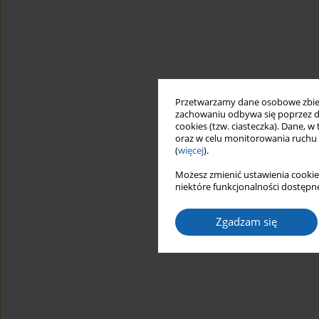
Przetwarzamy dane osobowe zbiera
zachowaniu odbywa się poprzez d
cookies (tzw. ciasteczka). Dane, w
oraz w celu monitorowania ruchu
(
więcej
).
Możesz zmienić ustawienia cookie
niektóre funkcjonalności dostępne
Zgadzam się