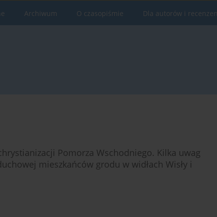
ne
Archiwum
O czasopiśmie
Dla autorów i recenze
chrystianizacji Pomorza Wschodniego. Kilka uwag
 duchowej mieszkańców grodu w widłach Wisły i