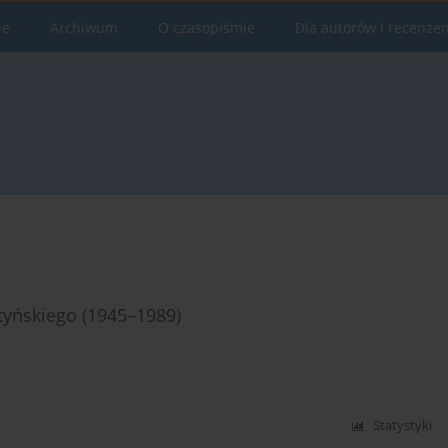
ne
Archiwum
O czasopiśmie
Dla autorów i recenze
tyńskiego (1945–1989)
Statystyki