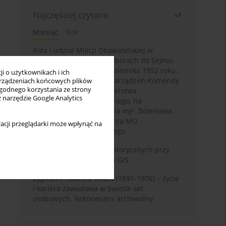
Najczęściej czytane
Miesiąc
Rok
Rola i udział Milicji Obywatelskiej w
kampanii wyborczej i wyborach do Sejmu
PRL I kadencji z 26 października 1952 roku,
i o użytkownikach i ich
w świetle wytycznych i zarządzeń Komendy
rządzeniach końcowych plików
wygodnego korzystania ze strony
Głównej MO oraz Ministerstwa
z narzędzie Google Analytics
Bezpieczeństwa Publicznego, na
przykładzie sprawozdania mjr. Bolesława
Wyszyńskiego komendanta MO
acji przeglądarki może wpłynąć na
województwa olsztyńskiego
Granica w badaniach historycznych przy
wykorzystaniu serwerów GIS
Zygmunt Tadeusz Robel (1891-1976) – życie
i kariera zawodowa w świetle akt
osobowych. Rekonesans archiwalny