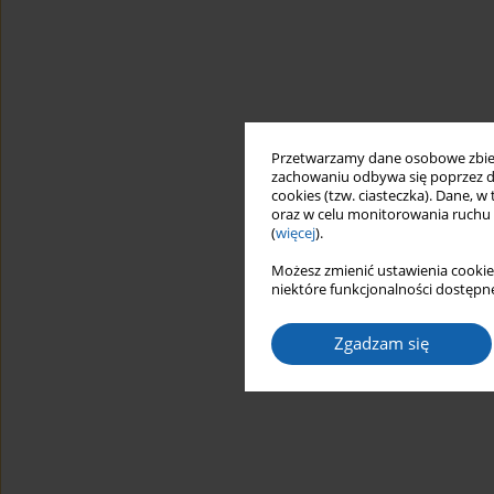
Przetwarzamy dane osobowe zbiera
zachowaniu odbywa się poprzez d
cookies (tzw. ciasteczka). Dane, w
oraz w celu monitorowania ruchu
(
więcej
).
Możesz zmienić ustawienia cookie
niektóre funkcjonalności dostępne
Zgadzam się