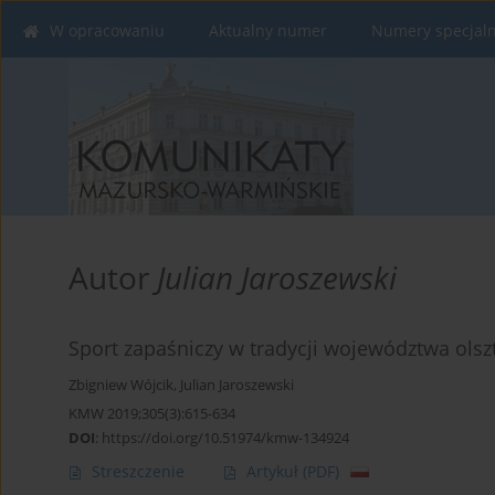
W opracowaniu
Aktualny numer
Numery specjal
Autor
Julian Jaroszewski
Sport zapaśniczy w tradycji województwa olsz
Zbigniew Wójcik
,
Julian Jaroszewski
KMW 2019;305(3):615-634
DOI
:
https://doi.org/10.51974/kmw-134924
Streszczenie
Artykuł
(PDF)