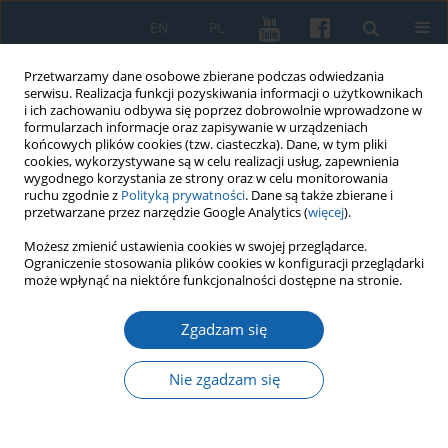
EN
PL
Przetwarzamy dane osobowe zbierane podczas odwiedzania
serwisu. Realizacja funkcji pozyskiwania informacji o użytkownikach
i ich zachowaniu odbywa się poprzez dobrowolnie wprowadzone w
formularzach informacje oraz zapisywanie w urządzeniach
końcowych plików cookies (tzw. ciasteczka). Dane, w tym pliki
cookies, wykorzystywane są w celu realizacji usług, zapewnienia
wygodnego korzystania ze strony oraz w celu monitorowania
ruchu zgodnie z
Polityką prywatności
. Dane są także zbierane i
przetwarzane przez narzędzie Google Analytics (
więcej
).
Autor
Sławomir Jóźwiak
Możesz zmienić ustawienia cookies w swojej przeglądarce.
Ograniczenie stosowania plików cookies w konfiguracji przeglądarki
może wpłynąć na niektóre funkcjonalności dostępne na stronie.
Marian Arszyński, Organizacja i technika
Zgadzam się
średniowiecznego budownictwa ceglanego w
Prusach w kontekście europejskim, Wydawnictwo
Nie zgadzam się
Muzeum Zamkowego w Malborku, Malbork 2016,
ss. 405.
Sławomir Jóźwiak
,
Janusz Trupinda