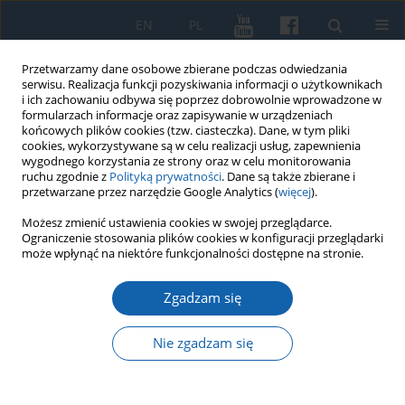
EN
PL
Przetwarzamy dane osobowe zbierane podczas odwiedzania
serwisu. Realizacja funkcji pozyskiwania informacji o użytkownikach
i ich zachowaniu odbywa się poprzez dobrowolnie wprowadzone w
formularzach informacje oraz zapisywanie w urządzeniach
końcowych plików cookies (tzw. ciasteczka). Dane, w tym pliki
cookies, wykorzystywane są w celu realizacji usług, zapewnienia
wygodnego korzystania ze strony oraz w celu monitorowania
ruchu zgodnie z
Polityką prywatności
. Dane są także zbierane i
przetwarzane przez narzędzie Google Analytics (
więcej
).
Autor
Grzegorzi Białuńsk
Możesz zmienić ustawienia cookies w swojej przeglądarce.
Ograniczenie stosowania plików cookies w konfiguracji przeglądarki
może wpłynąć na niektóre funkcjonalności dostępne na stronie.
Osadnictwo w południowo-wschodniej części
Zgadzam się
państwa zakonu krzyżackiego po wojnie
trzynastoletniej (1466–1525)
Nie zgadzam się
Grzegorzi Białuńsk
KMW 2016;294(4):659-675
DOI
:
https://doi.org/10.51974/kmw-135048