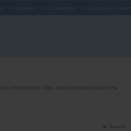
ne
Archiwum
O czasopiśmie
Dla autorów i recenze
ści niemieckiej i tzw. autochtonów polskich na
Statystyki