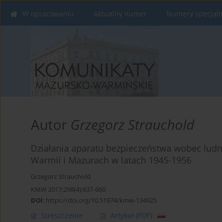
W opracowaniu
Aktualny numer
Numery specjal
Autor
Grzegorz Strauchold
Działania aparatu bezpieczeństwa wobec ludno
Warmii i Mazurach w latach 1945-1956
Grzegorz Strauchold
KMW 2017;298(4):637-660
DOI
:
https://doi.org/10.51974/kmw-134925
Streszczenie
Artykuł
(PDF)