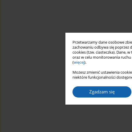
Przetwarzamy dane osobowe zbiera
zachowaniu odbywa się poprzez d
cookies (tzw. ciasteczka). Dane, w
oraz w celu monitorowania ruchu
(
więcej
).
Możesz zmienić ustawienia cookie
niektóre funkcjonalności dostępne
Zgadzam się