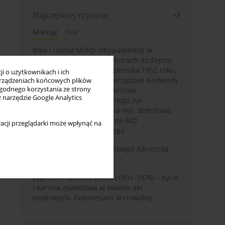
Najczęściej czytane
Miesiąc
Rok
Rola i udział Milicji Obywatelskiej w
kampanii wyborczej i wyborach do Sejmu
PRL I kadencji z 26 października 1952 roku,
i o użytkownikach i ich
w świetle wytycznych i zarządzeń Komendy
rządzeniach końcowych plików
wygodnego korzystania ze strony
Głównej MO oraz Ministerstwa
z narzędzie Google Analytics
Bezpieczeństwa Publicznego, na
przykładzie sprawozdania mjr. Bolesława
Wyszyńskiego komendanta MO
acji przeglądarki może wpłynąć na
województwa olsztyńskiego
Melancholia Księcia Pruskiego Albrechta
Fryderyka (1553–1618)
Zygmunt Tadeusz Robel (1891-1976) – życie
i kariera zawodowa w świetle akt
osobowych. Rekonesans archiwalny