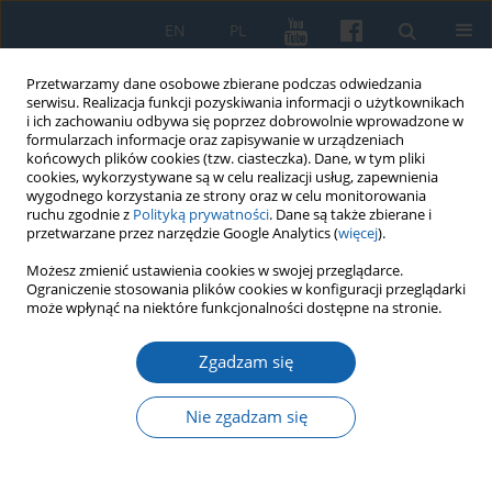
EN
PL
Przetwarzamy dane osobowe zbierane podczas odwiedzania
serwisu. Realizacja funkcji pozyskiwania informacji o użytkownikach
i ich zachowaniu odbywa się poprzez dobrowolnie wprowadzone w
formularzach informacje oraz zapisywanie w urządzeniach
końcowych plików cookies (tzw. ciasteczka). Dane, w tym pliki
cookies, wykorzystywane są w celu realizacji usług, zapewnienia
wygodnego korzystania ze strony oraz w celu monitorowania
ruchu zgodnie z
Polityką prywatności
. Dane są także zbierane i
przetwarzane przez narzędzie Google Analytics (
więcej
).
Autor
Sergey Denisov
Możesz zmienić ustawienia cookies w swojej przeglądarce.
Ograniczenie stosowania plików cookies w konfiguracji przeglądarki
może wpłynąć na niektóre funkcjonalności dostępne na stronie.
Pruscy właściciele ziemscy z Warmii w państwie
Zgadzam się
zakonu krzyżackiego w drugiej połowie XIII w. i
pierwszej połowie XIV w.
Nie zgadzam się
Sergey Denisov
KMW 2020;310(4):475-496
DOI
:
https://doi.org/10.51974/kmw-134992