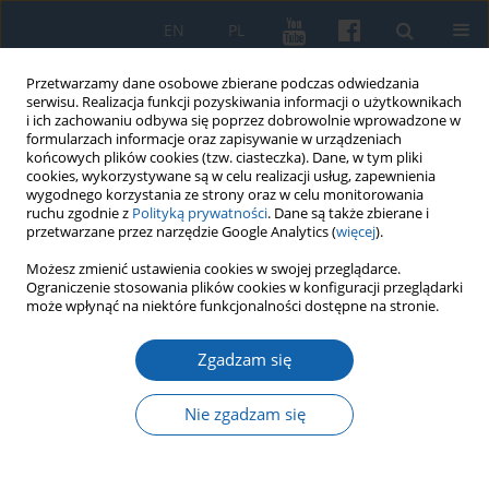
EN
PL
Przetwarzamy dane osobowe zbierane podczas odwiedzania
serwisu. Realizacja funkcji pozyskiwania informacji o użytkownikach
i ich zachowaniu odbywa się poprzez dobrowolnie wprowadzone w
formularzach informacje oraz zapisywanie w urządzeniach
końcowych plików cookies (tzw. ciasteczka). Dane, w tym pliki
cookies, wykorzystywane są w celu realizacji usług, zapewnienia
wygodnego korzystania ze strony oraz w celu monitorowania
ruchu zgodnie z
Polityką prywatności
. Dane są także zbierane i
przetwarzane przez narzędzie Google Analytics (
więcej
).
Autor
Dariusz Gołębiowski
Możesz zmienić ustawienia cookies w swojej przeglądarce.
Ograniczenie stosowania plików cookies w konfiguracji przeglądarki
może wpłynąć na niektóre funkcjonalności dostępne na stronie.
Pięćsetlecie Hołdu Pruskiego (1515-2025).
Zgadzam się
Parlamentarne upamiętnienie i (nie)obecność w
przestrzeni publicznej
Nie zgadzam się
Marek Białokur
,
Karolina Biedka
,
Dariusz Gołębiowski
KMW 2025;330(3):397-425
DOI
:
https://doi.org/10.51974/kmw-210494