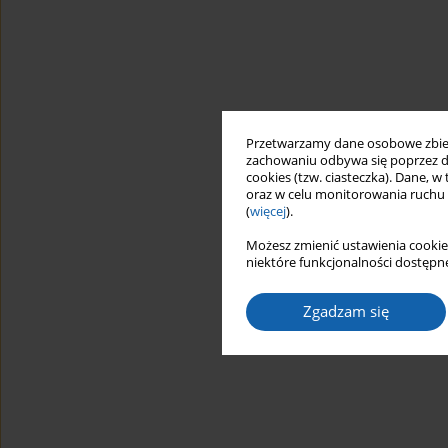
Przetwarzamy dane osobowe zbiera
zachowaniu odbywa się poprzez d
cookies (tzw. ciasteczka). Dane, w
oraz w celu monitorowania ruchu
(
więcej
).
Możesz zmienić ustawienia cookie
niektóre funkcjonalności dostępne
Zgadzam się