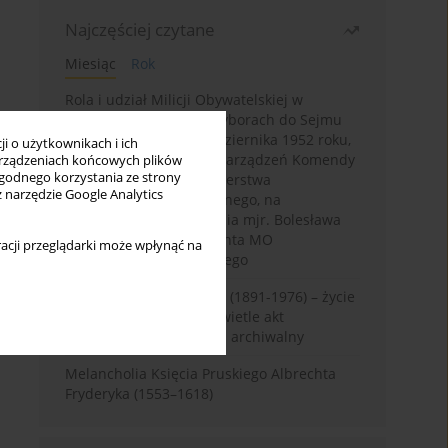
Najczęściej czytane
Miesiąc
Rok
Rola i udział Milicji Obywatelskiej w
kampanii wyborczej i wyborach do Sejmu
PRL I kadencji z 26 października 1952 roku,
i o użytkownikach i ich
w świetle wytycznych i zarządzeń Komendy
rządzeniach końcowych plików
wygodnego korzystania ze strony
Głównej MO oraz Ministerstwa
z narzędzie Google Analytics
Bezpieczeństwa Publicznego, na
przykładzie sprawozdania mjr. Bolesława
Wyszyńskiego komendanta MO
acji przeglądarki może wpłynąć na
województwa olsztyńskiego
Zygmunt Tadeusz Robel (1891-1976) – życie
i kariera zawodowa w świetle akt
osobowych. Rekonesans archiwalny
Melancholia Księcia Pruskiego Albrechta
Fryderyka (1553–1618)