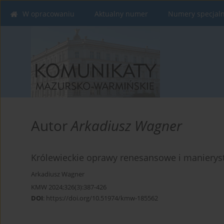
W opracowaniu
Aktualny numer
Numery specjal
Autor
Arkadiusz Wagner
Królewieckie oprawy renesansowe i manierysty
Arkadiusz Wagner
KMW 2024;326(3):387-426
DOI
:
https://doi.org/10.51974/kmw-185562