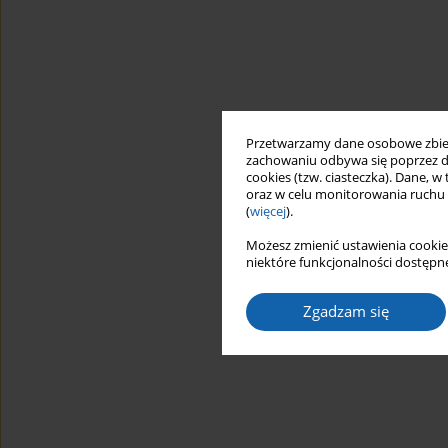
Przetwarzamy dane osobowe zbiera
zachowaniu odbywa się poprzez d
cookies (tzw. ciasteczka). Dane, w
oraz w celu monitorowania ruchu
(
więcej
).
Możesz zmienić ustawienia cookie
niektóre funkcjonalności dostępne
Zgadzam się