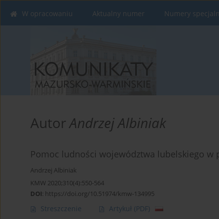
W opracowaniu
Aktualny numer
Numery specjal
Autor
Andrzej Albiniak
Pomoc ludności województwa lubelskiego w 
Andrzej Albiniak
KMW 2020;310(4):550-564
DOI
:
https://doi.org/10.51974/kmw-134995
Streszczenie
Artykuł
(PDF)