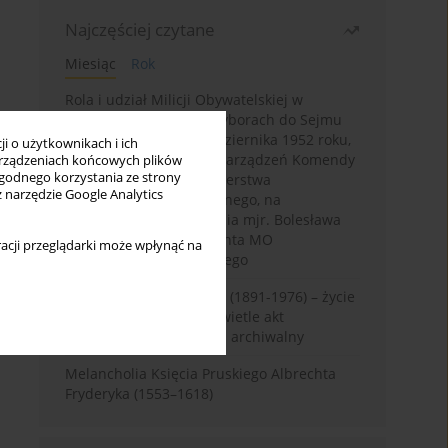
Najczęściej czytane
Miesiąc
Rok
Rola i udział Milicji Obywatelskiej w
kampanii wyborczej i wyborach do Sejmu
PRL I kadencji z 26 października 1952 roku,
i o użytkownikach i ich
w świetle wytycznych i zarządzeń Komendy
rządzeniach końcowych plików
wygodnego korzystania ze strony
Głównej MO oraz Ministerstwa
z narzędzie Google Analytics
Bezpieczeństwa Publicznego, na
przykładzie sprawozdania mjr. Bolesława
Wyszyńskiego komendanta MO
acji przeglądarki może wpłynąć na
województwa olsztyńskiego
Zygmunt Tadeusz Robel (1891-1976) – życie
i kariera zawodowa w świetle akt
osobowych. Rekonesans archiwalny
Melancholia Księcia Pruskiego Albrechta
Fryderyka (1553–1618)