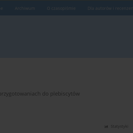
ne
Archiwum
O czasopiśmie
Dla autorów i recenze
przygotowaniach do plebiscytów
Statystyki