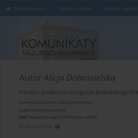
W opracowaniu
Aktualny numer
Numery specjal
Autor
Alicja Dobrosielska
Pamięci profesora Grzegorza Białuńskiego (1
Seweryn Szczepański
,
Alicja Dobrosielska
KMW 2019;306(4):825-830
DOI
:
https://doi.org/10.51974/kmw-134816
Artykuł
(PDF)