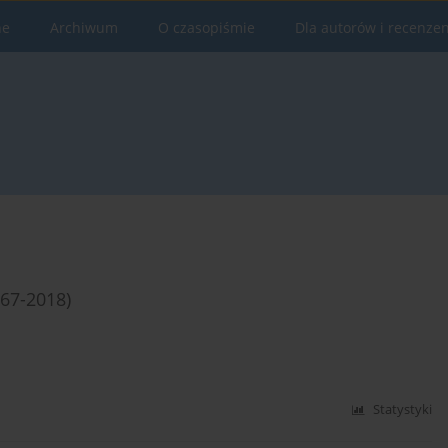
ne
Archiwum
O czasopiśmie
Dla autorów i recenze
967-2018)
Statystyki