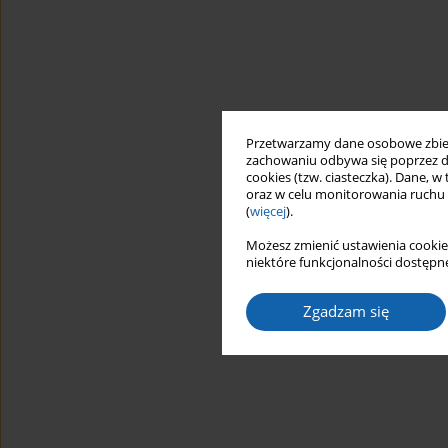
Przetwarzamy dane osobowe zbiera
zachowaniu odbywa się poprzez d
cookies (tzw. ciasteczka). Dane, w
oraz w celu monitorowania ruchu
(
więcej
).
Możesz zmienić ustawienia cookie
niektóre funkcjonalności dostępne
Zgadzam się