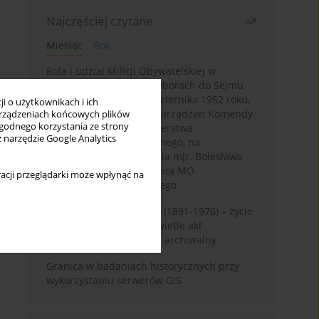
Najczęściej czytane
Miesiąc
Rok
Rola i udział Milicji Obywatelskiej w
kampanii wyborczej i wyborach do Sejmu
PRL I kadencji z 26 października 1952 roku,
i o użytkownikach i ich
w świetle wytycznych i zarządzeń Komendy
rządzeniach końcowych plików
wygodnego korzystania ze strony
Głównej MO oraz Ministerstwa
z narzędzie Google Analytics
Bezpieczeństwa Publicznego, na
przykładzie sprawozdania mjr. Bolesława
Wyszyńskiego komendanta MO
acji przeglądarki może wpłynąć na
województwa olsztyńskiego
Zygmunt Tadeusz Robel (1891-1976) – życie
i kariera zawodowa w świetle akt
osobowych. Rekonesans archiwalny
Granica w badaniach historycznych przy
wykorzystaniu serwerów GIS