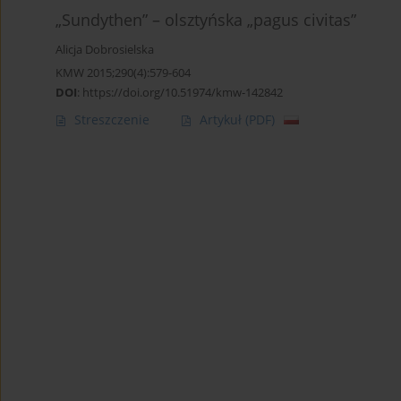
„Sundythen” – olsztyńska „pagus civitas”
Alicja Dobrosielska
KMW 2015;290(4):579-604
DOI
:
https://doi.org/10.51974/kmw-142842
Streszczenie
Artykuł
(PDF)