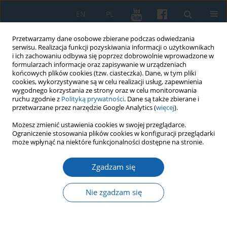
EN
PL
Przetwarzamy dane osobowe zbierane podczas odwiedzania
serwisu. Realizacja funkcji pozyskiwania informacji o użytkownikach
i ich zachowaniu odbywa się poprzez dobrowolnie wprowadzone w
formularzach informacje oraz zapisywanie w urządzeniach
końcowych plików cookies (tzw. ciasteczka). Dane, w tym pliki
cookies, wykorzystywane są w celu realizacji usług, zapewnienia
wygodnego korzystania ze strony oraz w celu monitorowania
ruchu zgodnie z
Polityką prywatności
. Dane są także zbierane i
przetwarzane przez narzędzie Google Analytics (
więcej
).
Autor
Владимир Кулаков
Możesz zmienić ustawienia cookies w swojej przeglądarce.
Ograniczenie stosowania plików cookies w konfiguracji przeglądarki
może wpłynąć na niektóre funkcjonalności dostępne na stronie.
Скандинавские равноплечные фибулы с
Zgadzam się
женскими масками
Владимир Кулаков
Nie zgadzam się
KMW 2015;290(4):625-637
DOI
:
https://doi.org/10.51974/kmw-142847
Statystyki