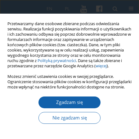
EN
PL
Przetwarzamy dane osobowe zbierane podczas odwiedzania
serwisu. Realizacja funkcji pozyskiwania informacji o użytkownikach
i ich zachowaniu odbywa się poprzez dobrowolnie wprowadzone w
formularzach informacje oraz zapisywanie w urządzeniach
końcowych plików cookies (tzw. ciasteczka). Dane, w tym pliki
cookies, wykorzystywane są w celu realizacji usług, zapewnienia
wygodnego korzystania ze strony oraz w celu monitorowania
ruchu zgodnie z
Polityką prywatności
. Dane są także zbierane i
przetwarzane przez narzędzie Google Analytics (
więcej
).
Słowo kluczowe
zarząd
Możesz zmienić ustawienia cookies w swojej przeglądarce.
Ograniczenie stosowania plików cookies w konfiguracji przeglądarki
może wpłynąć na niektóre funkcjonalności dostępne na stronie.
Powstanie i organizacja pruskiego więzienia w
Zgadzam się
Sztumie
Krzysztof Czermański
Nie zgadzam się
KMW 2016;291(1):71-89
DOI
:
https://doi.org/10.51974/kmw-135007
Statystyki