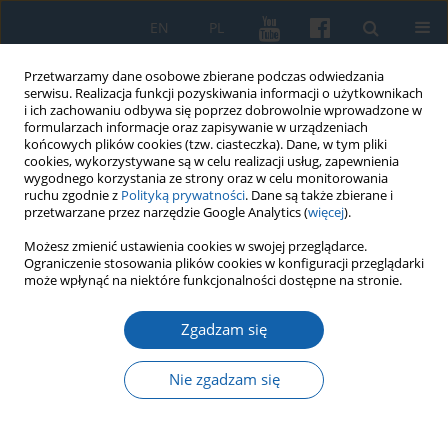
EN
PL
Przetwarzamy dane osobowe zbierane podczas odwiedzania
serwisu. Realizacja funkcji pozyskiwania informacji o użytkownikach
i ich zachowaniu odbywa się poprzez dobrowolnie wprowadzone w
formularzach informacje oraz zapisywanie w urządzeniach
końcowych plików cookies (tzw. ciasteczka). Dane, w tym pliki
cookies, wykorzystywane są w celu realizacji usług, zapewnienia
wygodnego korzystania ze strony oraz w celu monitorowania
ruchu zgodnie z
Polityką prywatności
. Dane są także zbierane i
przetwarzane przez narzędzie Google Analytics (
więcej
).
Słowo kluczowe
zamek biskupów
Możesz zmienić ustawienia cookies w swojej przeglądarce.
Ograniczenie stosowania plików cookies w konfiguracji przeglądarki
warmińskich
może wpłynąć na niektóre funkcjonalności dostępne na stronie.
Zgadzam się
Próby zagospodarowania lidzbarskiego zamku w
pierwszej połowie XIX wieku
Nie zgadzam się
Marek Jodkowski
KMW 2022;318(3):362-378