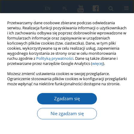
EN
PL
Przetwarzamy dane osobowe zbierane podczas odwiedzania
serwisu. Realizacja funkcji pozyskiwania informacji o użytkownikach
i ich zachowaniu odbywa się poprzez dobrowolnie wprowadzone w
formularzach informacje oraz zapisywanie w urządzeniach
końcowych plików cookies (tzw. ciasteczka). Dane, w tym pliki
cookies, wykorzystywane są w celu realizacji usług, zapewnienia
wygodnego korzystania ze strony oraz w celu monitorowania
ruchu zgodnie z
Polityką prywatności
. Dane są także zbierane i
przetwarzane przez narzędzie Google Analytics (
więcej
).
Słowo kluczowe
zakon niemiecki
Możesz zmienić ustawienia cookies w swojej przeglądarce.
Ograniczenie stosowania plików cookies w konfiguracji przeglądarki
może wpłynąć na niektóre funkcjonalności dostępne na stronie.
Dokument dotyczący Bezławek z 1409 roku
Zgadzam się
Krzysztof Kwiatkowski
KMW 2020;307(1):148-154
Nie zgadzam się
DOI
:
https://doi.org/10.51974/kmw-134791
Statystyki
Streszczenie
Artykuł
(PDF)